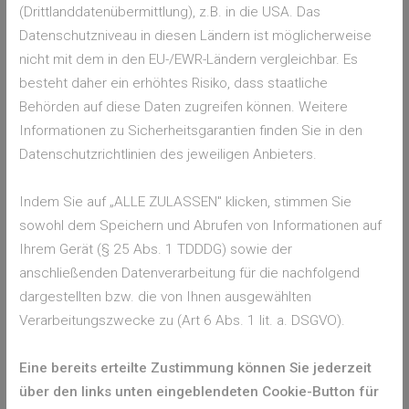
Vorhabens zwischen 500 Euro und 3.200 Euro. Für die
(Drittlanddatenübermittlung), z.B. in die USA. Das
optionale Neuinstallation einer Ladestation für
Datenschutzniveau in diesen Ländern ist möglicherweise
Elektrofahrzeuge beträgt der Zuschuss 200 Euro.
nicht mit dem in den EU-/EWR-Ländern vergleichbar. Es
besteht daher ein erhöhtes Risiko, dass staatliche
Behörden auf diese Daten zugreifen können. Weitere
PV-Förderung München
Informationen zu Sicherheitsgarantien finden Sie in den
Datenschutzrichtlinien des jeweiligen Anbieters.
Die Stadt München zahlt, zusätzlich zu der Förderung des
Landes Bayerns, Prämien aus in Höhe von 200 Euro pro
Indem Sie auf „ALLE ZULASSEN" klicken, stimmen Sie
kWp und 300 Euro pro kWh Speicherkapazität, sofern Sie
sowohl dem Speichern und Abrufen von Informationen auf
sich für einen Speicher mit Notstrom entscheiden sollten.
Ihrem Gerät (§ 25 Abs. 1 TDDDG) sowie der
Wenn Sie sich für einen Speicher entscheiden, der eine
anschließenden Datenverarbeitung für die nachfolgend
Ersatzstrom Funktion hat, wird dieser auch nochmal
dargestellten bzw. die von Ihnen ausgewählten
zusätzlich mit 500 Euro gefördert. Die Förderhöhe für den
Verarbeitungszwecke zu (Art 6 Abs. 1 lit. a. DSGVO).
Speicher beträgt maximal 50% der Investitionssumme
des Speichers.
Eine bereits erteilte Zustimmung können Sie jederzeit
über den links unten eingeblendeten Cookie-Button für